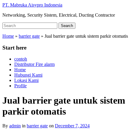
Skip
PT. Mabruka Aisypro Indonesia
to
Networking, Security Sistem, Electrical, Ducting Contractor
main
content
Search
Search
for:
Home
»
barrier gate
»
Jual barrier gate untuk sistem parkir otomatis
Start here
contoh
Distributor Fire alarm
Home
Hubungi Kami
Lokasi Kami
Profile
Jual barrier gate untuk sistem
parkir otomatis
By
admin
in
barrier gate
on
December 7, 2024