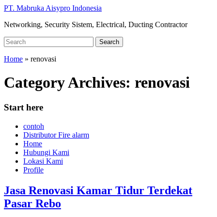
Skip
PT. Mabruka Aisypro Indonesia
to
Networking, Security Sistem, Electrical, Ducting Contractor
main
content
Search
Search
for:
Home
» renovasi
Category Archives:
renovasi
Start here
contoh
Distributor Fire alarm
Home
Hubungi Kami
Lokasi Kami
Profile
Jasa Renovasi Kamar Tidur Terdekat
Pasar Rebo