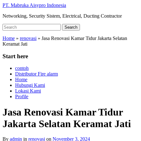
Skip
PT. Mabruka Aisypro Indonesia
to
Networking, Security Sistem, Electrical, Ducting Contractor
main
content
Search
Search
for:
Home
»
renovasi
»
Jasa Renovasi Kamar Tidur Jakarta Selatan
Keramat Jati
Start here
contoh
Distributor Fire alarm
Home
Hubungi Kami
Lokasi Kami
Profile
Jasa Renovasi Kamar Tidur
Jakarta Selatan Keramat Jati
By
admin
in
renovasi
on
November 3, 2024