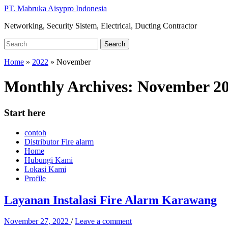
Skip
PT. Mabruka Aisypro Indonesia
to
Networking, Security Sistem, Electrical, Ducting Contractor
main
content
Search
Search
for:
Home
»
2022
»
November
Monthly Archives:
November 2
Start here
contoh
Distributor Fire alarm
Home
Hubungi Kami
Lokasi Kami
Profile
Layanan Instalasi Fire Alarm Karawang
November 27, 2022
/
Leave a comment