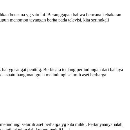
mehkan bencana yg satu ini. Beranggapan bahwa bencana kebakaran
pun menonton tayangan berita pada televisi, kita seringkali
hal yg sangat penitng. Berbicara tentang perlindungan dari bahaya
ada suatu bangunan guna melindungi seluruh aset berharga
elindungi seluruh aset berharga yg kita miliki. Pertanyaanya ialah,
a nanti tetapi malah kurang peduli […]