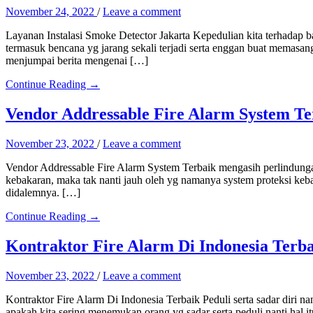
November 24, 2022
/
Leave a comment
Layanan Instalasi Smoke Detector Jakarta Kepedulian kita terhadap
termasuk bencana yg jarang sekali terjadi serta enggan buat memasang
menjumpai berita mengenai […]
Continue Reading →
Vendor Addressable Fire Alarm System Te
November 23, 2022
/
Leave a comment
Vendor Addressable Fire Alarm System Terbaik mengasih perlindungan 
kebakaran, maka tak nanti jauh oleh yg namanya system proteksi keba
didalemnya. […]
Continue Reading →
Kontraktor Fire Alarm Di Indonesia Terb
November 23, 2022
/
Leave a comment
Kontraktor Fire Alarm Di Indonesia Terbaik Peduli serta sadar diri n
apakah kita sering menemukan orang yg sadar serta peduli nanti hal i