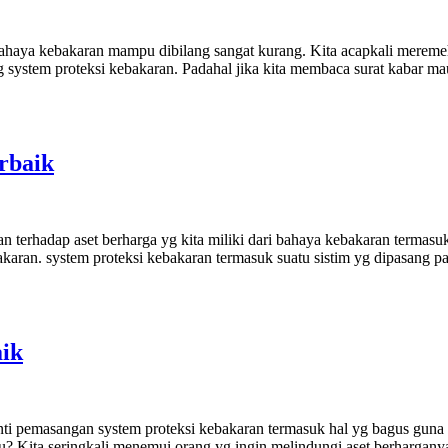
 bahaya kebakaran mampu dibilang sangat kurang. Kita acapkali mere
 system proteksi kebakaran. Padahal jika kita membaca surat kabar mau
rbaik
terhadap aset berharga yg kita miliki dari bahaya kebakaran termasuk 
karan. system proteksi kebakaran termasuk suatu sistim yg dipasang p
aik
anti pemasangan system proteksi kebakaran termasuk hal yg bagus guna m
tu? Kita seringkali menemui orang yg ingin melindungi aset berhargany