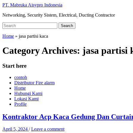
Skip
PT. Mabruka Aisypro Indonesia
to
Networking, Security Sistem, Electrical, Ducting Contractor
main
content
Search
Search
for:
Home
» jasa partisi kaca
Category Archives:
jasa partisi
Start here
contoh
Distributor Fire alarm
Home
Hubungi Kami
Lokasi Kami
Profile
Kontraktor Acp Kaca Gedung Dan Curtai
April 5, 2024
/
Leave a comment