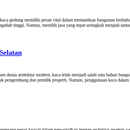
a gedung memiliki peran vital dalam memastikan bangunan berbahan ka
angatlah tinggi. Namun, memilih jasa yang tepat seringkali menjadi ta
Selatan
 dunia arsitektur modern, kaca telah menjadi salah satu bahan bangu
nyak pengembang dan pemilik properti. Namun, penggunaan kaca dalam 
egang peran krusial dalam mewujudkan impian arsitektur modern y