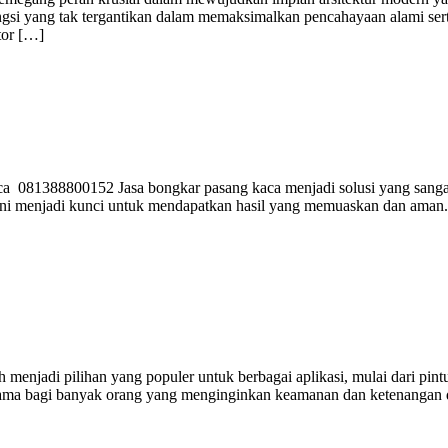
ungsi yang tak tergantikan dalam memaksimalkan pencahayaan alami s
tor […]
81388800152 Jasa bongkar pasang kaca menjadi solusi yang sangat di
ini menjadi kunci untuk mendapatkan hasil yang memuaskan dan aman.
njadi pilihan yang populer untuk berbagai aplikasi, mulai dari pin
ama bagi banyak orang yang menginginkan keamanan dan ketenangan dal