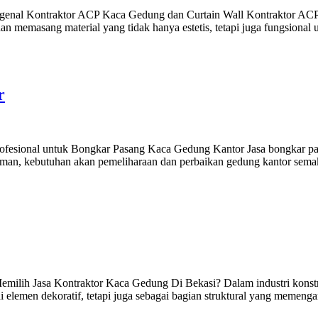
l Kontraktor ACP Kaca Gedung dan Curtain Wall Kontraktor ACP kac
memasang material yang tidak hanya estetis, tetapi juga fungsional un
r
esional untuk Bongkar Pasang Kaca Gedung Kantor Jasa bongkar pas
zaman, kebutuhan akan pemeliharaan dan perbaikan gedung kantor sem
ih Jasa Kontraktor Kaca Gedung Di Bekasi? Dalam industri konstruk
i elemen dekoratif, tetapi juga sebagai bagian struktural yang meme