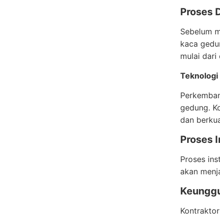
Proses D
Sebelum me
kaca gedun
mulai dari
Teknologi 
Perkemban
gedung. Ko
dan berkual
Proses I
Proses ins
akan menja
Keunggu
Kontraktor