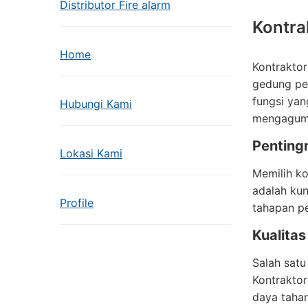
Distributor Fire alarm
Kontra
Home
Kontrakto
gedung pe
fungsi ya
Hubungi Kami
mengagum
Penting
Lokasi Kami
Memilih ko
adalah ku
Profile
tahapan pe
Kualita
Salah satu
Kontrakto
daya tahan