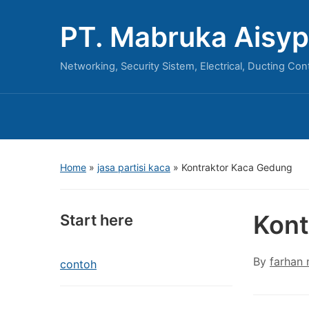
PT. Mabruka Aisyp
Networking, Security Sistem, Electrical, Ducting Con
Home
»
jasa partisi kaca
»
Kontraktor Kaca Gedung
Kont
Start here
By
farhan
contoh