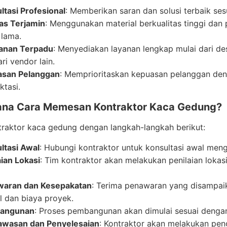
ltasi Profesional
: Memberikan saran dan solusi terbaik s
tas Terjamin
: Menggunakan material berkualitas tinggi dan p
 lama.
anan Terpadu
: Menyediakan layanan lengkap mulai dari des
ri vendor lain.
asan Pelanggan
: Memprioritaskan kepuasan pelanggan den
ktasi.
na Cara Memesan Kontraktor Kaca Gedung?
raktor kaca gedung dengan langkah-langkah berikut:
ltasi Awal
: Hubungi kontraktor untuk konsultasi awal men
aian Lokasi
: Tim kontraktor akan melakukan penilaian lokas
waran dan Kesepakatan
: Terima penawaran yang disampai
l dan biaya proyek.
angunan
: Proses pembangunan akan dimulai sesuai dengan
wasan dan Penyelesaian
: Kontraktor akan melakukan pen