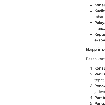
Konsu
Kuali
tahan
Pelay
menca
Kepu
ekspe
Bagaima
Pesan kont
Konsu
Penil
tepat.
Pena
jadwa
Pemb
Penga