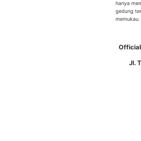
hanya memu
gedung te
memukau.
Officia
Jl.