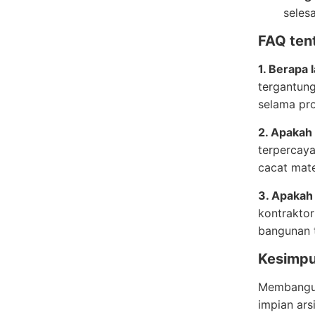
seles
FAQ ten
1. Berapa
tergantun
selama pro
2. Apakah
terpercaya
cacat mate
3. Apakah
kontrakto
bangunan t
Kesimpu
Membangun
impian ars