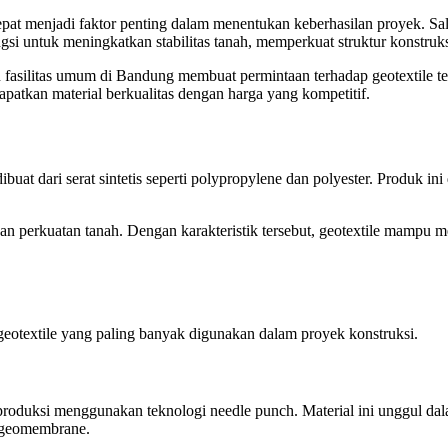
at menjadi faktor penting dalam menentukan keberhasilan proyek. Sala
ngsi untuk meningkatkan stabilitas tanah, memperkuat struktur konstruks
silitas umum di Bandung membuat permintaan terhadap geotextile terus
atkan material berkualitas dengan harga yang kompetitif.
ibuat dari serat sintetis seperti polypropylene dan polyester. Produk in
si, dan perkuatan tanah. Dengan karakteristik tersebut, geotextile mamp
geotextile yang paling banyak digunakan dalam proyek konstruksi.
produksi menggunakan teknologi needle punch. Material ini unggul dal
n geomembrane.