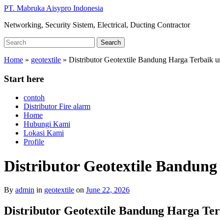
Skip
PT. Mabruka Aisypro Indonesia
to
Networking, Security Sistem, Electrical, Ducting Contractor
main
content
Search
Search
for:
Home
»
geotextile
»
Distributor Geotextile Bandung Harga Terbaik u
Start here
contoh
Distributor Fire alarm
Home
Hubungi Kami
Lokasi Kami
Profile
Distributor Geotextile Bandung
By
admin
in
geotextile
on
June 22, 2026
Distributor Geotextile Bandung Harga Ter