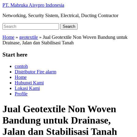
Skip
PT. Mabruka Aisypro Indonesia
to
Networking, Security Sistem, Electrical, Ducting Contractor
main
content
Search
Search
for:
Home
»
geotextile
»
Jual Geotextile Non Woven Bandung untuk
Drainase, Jalan dan Stabilisasi Tanah
Start here
contoh
Distributor Fire alarm
Home
Hubungi Kami
Lokasi Kami
Profile
Jual Geotextile Non Woven
Bandung untuk Drainase,
Jalan dan Stabilisasi Tanah