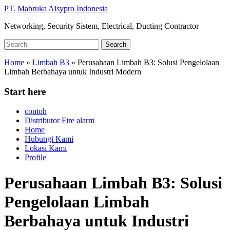
Skip
PT. Mabruka Aisypro Indonesia
to
Networking, Security Sistem, Electrical, Ducting Contractor
main
content
Search
Search
for:
Home
»
Limbah B3
»
Perusahaan Limbah B3: Solusi Pengelolaan
Limbah Berbahaya untuk Industri Modern
Start here
contoh
Distributor Fire alarm
Home
Hubungi Kami
Lokasi Kami
Profile
Perusahaan Limbah B3: Solusi
Pengelolaan Limbah
Berbahaya untuk Industri