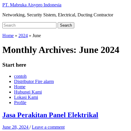
Skip
PT. Mabruka Aisypro Indonesia
to
Networking, Security Sistem, Electrical, Ducting Contractor
main
content
Search
Search
for:
Home
»
2024
»
June
Monthly Archives:
June 2024
Start here
contoh
Distributor Fire alarm
Home
Hubungi Kami
Lokasi Kami
Profile
Jasa Perakitan Panel Elektrikal
June 28, 2024
/
Leave a comment