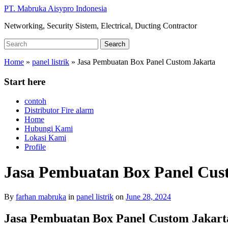
Skip
PT. Mabruka Aisypro Indonesia
to
Networking, Security Sistem, Electrical, Ducting Contractor
main
content
Search
Search
for:
Home
»
panel listrik
»
Jasa Pembuatan Box Panel Custom Jakarta
Start here
contoh
Distributor Fire alarm
Home
Hubungi Kami
Lokasi Kami
Profile
Jasa Pembuatan Box Panel Cus
By
farhan mabruka
in
panel listrik
on
June 28, 2024
Jasa Pembuatan
Box
Panel Custom Jakart