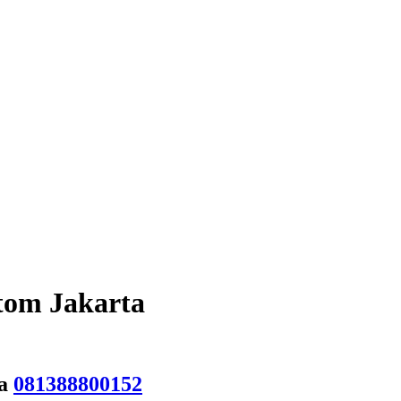
tom Jakarta
a
081388800152