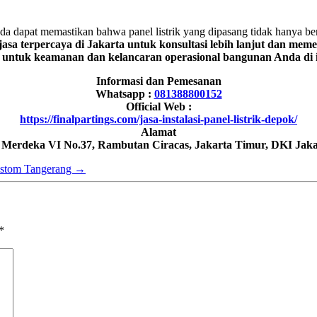
da dapat memastikan bahwa panel listrik yang dipasang tidak hanya ber
sa terpercaya di Jakarta untuk konsultasi lebih lanjut dan meme
egis untuk keamanan dan kelancaran operasional bangunan Anda di 
Informasi dan Pemesanan
Whatsapp :
081388800152
Official Web :
https://finalpartings.com/jasa-instalasi-panel-listrik-depok/
Alamat
h Merdeka VI No.37, Rambutan Ciracas, Jakarta Timur, DKI Jaka
ustom Tangerang
→
*