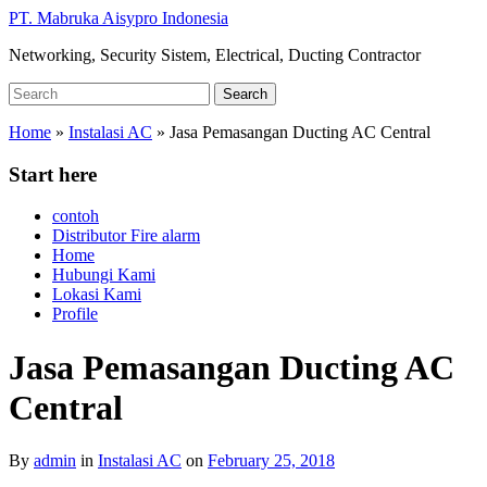
Skip
PT. Mabruka Aisypro Indonesia
to
Networking, Security Sistem, Electrical, Ducting Contractor
main
content
Search
Search
for:
Home
»
Instalasi AC
»
Jasa Pemasangan Ducting AC Central
Start here
contoh
Distributor Fire alarm
Home
Hubungi Kami
Lokasi Kami
Profile
Jasa Pemasangan Ducting AC
Central
By
admin
in
Instalasi AC
on
February 25, 2018