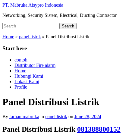
Skip
PT. Mabruka Aisypro Indonesia
to
Networking, Security Sistem, Electrical, Ducting Contractor
main
content
Search
Search
for:
Home
»
panel listrik
»
Panel Distribusi Listrik
Start here
contoh
Distributor Fire alarm
Home
Hubungi Kami
Lokasi Kami
Profile
Panel Distribusi Listrik
By
farhan mabruka
in
panel listrik
on
June 28, 2024
Panel Distribusi Listrik
081388800152