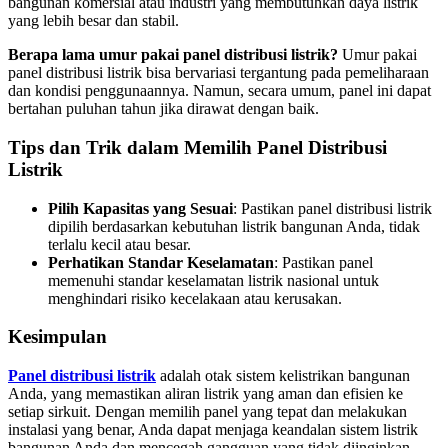
bangunan komersial atau industri yang membutuhkan daya listrik
yang lebih besar dan stabil.
Berapa lama umur pakai panel distribusi listrik?
Umur pakai
panel distribusi listrik bisa bervariasi tergantung pada pemeliharaan
dan kondisi penggunaannya. Namun, secara umum, panel ini dapat
bertahan puluhan tahun jika dirawat dengan baik.
Tips dan Trik dalam Memilih Panel Distribusi
Listrik
Pilih Kapasitas yang Sesuai
: Pastikan panel distribusi listrik
dipilih berdasarkan kebutuhan listrik bangunan Anda, tidak
terlalu kecil atau besar.
Perhatikan Standar Keselamatan
: Pastikan panel
memenuhi standar keselamatan listrik nasional untuk
menghindari risiko kecelakaan atau kerusakan.
Kesimpulan
Panel distribusi listrik
adalah otak sistem kelistrikan bangunan
Anda, yang memastikan aliran listrik yang aman dan efisien ke
setiap sirkuit. Dengan memilih panel yang tepat dan melakukan
instalasi yang benar, Anda dapat menjaga keandalan sistem listrik
bangunan Anda dan mencegah gangguan yang tidak diinginkan.