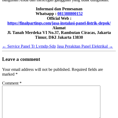
Informasi dan Pemesanan
Whatsapp :
081388800152
Official Web :
https://finalpartings.com/jasa-instalasi-panel-listrik-depok/
Alamat
Jl. Tanah Merdeka VI No.37, Rambutan Ciracas, Jakarta
Timur, DKI Jakarta 13830
←
Service Panel Tr Lvmdp-Sdp
Jasa Perakitan Panel Elektrikal
→
Leave a comment
Your email address will not be published.
Required fields are
marked
*
Comment
*