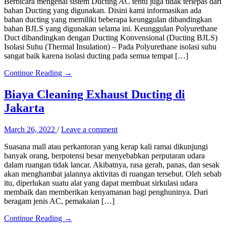
Berbicara mengenai sistem Ducting AC tentu juga tidak terlepas dari
bahan Ducting yang digunakan. Disini kami informasikan ada
bahan ducting yang memiliki beberapa keunggulan dibandingkan
bahan BJLS yang digunakan selama ini. Keunggulan Polyurethane
Duct dibandingkan dengan Ducting Konvensional (Ducting BJLS)
Isolasi Suhu (Thermal Insulation) – Pada Polyurethane isolasi suhu
sangat baik karena isolasi ducting pada semua tempat […]
Continue Reading →
Biaya Cleaning Exhaust Ducting di
Jakarta
March 26, 2022
/
Leave a comment
Suasana mall atau perkantoran yang kerap kali ramai dikunjungi
banyak orang, berpotensi besar menyebabkan perputaran udara
dalam ruangan tidak lancar. Akibatnya, rasa gerah, panas, dan sesak
akan menghambat jalannya aktivitas di ruangan tersebut. Oleh sebab
itu, diperlukan suatu alat yang dapat membuat sirkulasi udara
membaik dan memberikan kenyamanan bagi penghuninya. Dari
beragam jenis AC, pemakaian […]
Continue Reading →