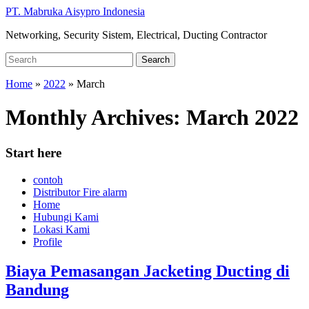
Skip
PT. Mabruka Aisypro Indonesia
to
Networking, Security Sistem, Electrical, Ducting Contractor
main
content
Search
Search
for:
Home
»
2022
»
March
Monthly Archives:
March 2022
Start here
contoh
Distributor Fire alarm
Home
Hubungi Kami
Lokasi Kami
Profile
Biaya Pemasangan Jacketing Ducting di
Bandung