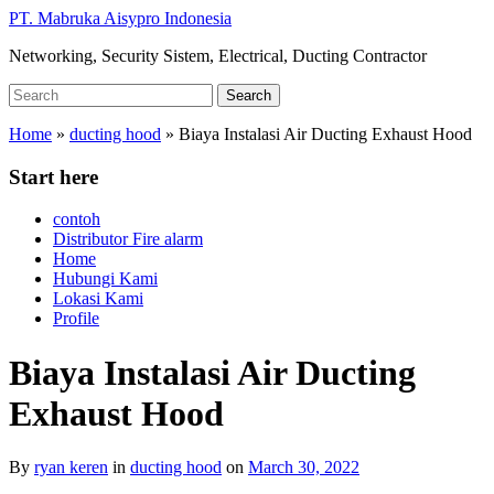
Skip
PT. Mabruka Aisypro Indonesia
to
Networking, Security Sistem, Electrical, Ducting Contractor
main
content
Search
Search
for:
Home
»
ducting hood
»
Biaya Instalasi Air Ducting Exhaust Hood
Start here
contoh
Distributor Fire alarm
Home
Hubungi Kami
Lokasi Kami
Profile
Biaya Instalasi Air Ducting
Exhaust Hood
By
ryan keren
in
ducting hood
on
March 30, 2022