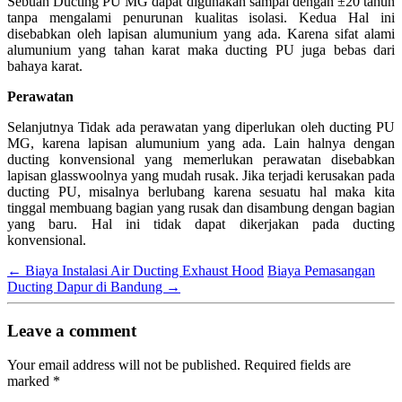
Sebuah Ducting PU MG dapat digunakan sampai dengan ±20 tahun
tanpa mengalami penurunan kualitas isolasi. Kedua Hal ini
disebabkan oleh lapisan alumunium yang ada. Karena sifat alami
alumunium yang tahan karat maka ducting PU juga bebas dari
bahaya karat.
Perawatan
Selanjutnya Tidak ada perawatan yang diperlukan oleh ducting PU
MG, karena lapisan alumunium yang ada. Lain halnya dengan
ducting konvensional yang memerlukan perawatan disebabkan
lapisan glasswoolnya yang mudah rusak. Jika terjadi kerusakan pada
ducting PU, misalnya berlubang karena sesuatu hal maka kita
tinggal membuang bagian yang rusak dan disambung dengan bagian
yang baru. Hal ini tidak dapat dikerjakan pada ducting
konvensional.
←
Biaya Instalasi Air Ducting Exhaust Hood
Biaya Pemasangan
Ducting Dapur di Bandung
→
Leave a comment
Your email address will not be published.
Required fields are
marked
*