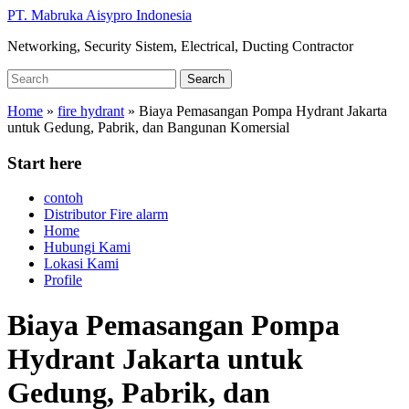
Skip
PT. Mabruka Aisypro Indonesia
to
Networking, Security Sistem, Electrical, Ducting Contractor
main
content
Search
Search
for:
Home
»
fire hydrant
»
Biaya Pemasangan Pompa Hydrant Jakarta
untuk Gedung, Pabrik, dan Bangunan Komersial
Start here
contoh
Distributor Fire alarm
Home
Hubungi Kami
Lokasi Kami
Profile
Biaya Pemasangan Pompa
Hydrant Jakarta untuk
Gedung, Pabrik, dan