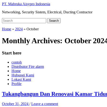
Skip
PT. Mabruka Aisypro Indonesia
to
Networking, Security Sistem, Electrical, Ducting Contractor
main
content
Search
Search
for:
Home
»
2024
»
October
Monthly Archives:
October 202
Start here
contoh
Distributor Fire alarm
Home
Hubungi Kami
Lokasi Kami
Profile
Tukangbangun Dan Renovasi Kamar Tidur 
October 31, 2024
/
Leave a comment