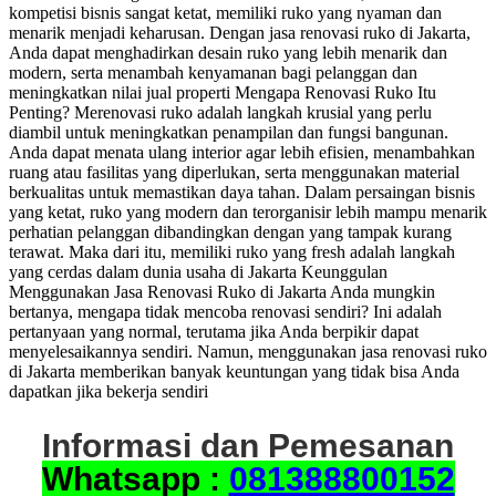
kompetisi bisnis sangat ketat, memiliki ruko yang nyaman dan
menarik menjadi keharusan. Dengan jasa renovasi ruko di Jakarta,
Anda dapat menghadirkan desain ruko yang lebih menarik dan
modern, serta menambah kenyamanan bagi pelanggan dan
meningkatkan nilai jual properti Mengapa Renovasi Ruko Itu
Penting? Merenovasi ruko adalah langkah krusial yang perlu
diambil untuk meningkatkan penampilan dan fungsi bangunan.
Anda dapat menata ulang interior agar lebih efisien, menambahkan
ruang atau fasilitas yang diperlukan, serta menggunakan material
berkualitas untuk memastikan daya tahan. Dalam persaingan bisnis
yang ketat, ruko yang modern dan terorganisir lebih mampu menarik
perhatian pelanggan dibandingkan dengan yang tampak kurang
terawat. Maka dari itu, memiliki ruko yang fresh adalah langkah
yang cerdas dalam dunia usaha di Jakarta Keunggulan
Menggunakan Jasa Renovasi Ruko di Jakarta Anda mungkin
bertanya, mengapa tidak mencoba renovasi sendiri? Ini adalah
pertanyaan yang normal, terutama jika Anda berpikir dapat
menyelesaikannya sendiri. Namun, menggunakan jasa renovasi ruko
di Jakarta memberikan banyak keuntungan yang tidak bisa Anda
dapatkan jika bekerja sendiri
Informasi dan Pemesanan
Whatsapp :
081388800152