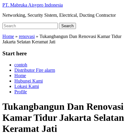
Skip
PT. Mabruka Aisypro Indonesia
to
Networking, Security Sistem, Electrical, Ducting Contractor
main
content
Search
Search
for:
Home
»
renovasi
»
Tukangbangun Dan Renovasi Kamar Tidur
Jakarta Selatan Keramat Jati
Start here
contoh
Distributor Fire alarm
Home
Hubungi Kami
Lokasi Kami
Profile
Tukangbangun Dan Renovasi
Kamar Tidur Jakarta Selatan
Keramat Jati