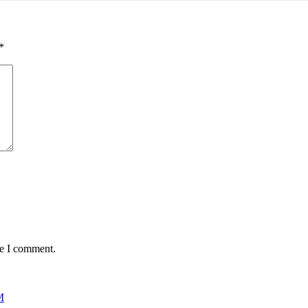
*
me I comment.
M