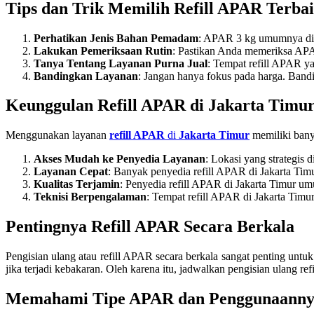
Tips dan Trik Memilih Refill APAR Terba
Perhatikan Jenis Bahan Pemadam
: APAR 3 kg umumnya diis
Lakukan Pemeriksaan Rutin
: Pastikan Anda memeriksa APAR 
Tanya Tentang Layanan Purna Jual
: Tempat refill APAR ya
Bandingkan Layanan
: Jangan hanya fokus pada harga. Bandi
Keunggulan Refill APAR di Jakarta Timu
Menggunakan layanan
refill APAR
di
Jakarta Timur
memiliki bany
Akses Mudah ke Penyedia Layanan
: Lokasi yang strategis
Layanan Cepat
: Banyak penyedia refill APAR di Jakarta Tim
Kualitas Terjamin
: Penyedia refill APAR di Jakarta Timur 
Teknisi Berpengalaman
: Tempat refill APAR di Jakarta Tim
Pentingnya Refill APAR Secara Berkala
Pengisian ulang atau refill APAR secara berkala sangat penting untu
jika terjadi kebakaran. Oleh karena itu, jadwalkan pengisian ulang 
Memahami Tipe APAR dan Penggunaann