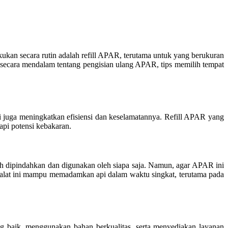
kukan secara rutin adalah refill APAR, terutama untuk yang berukuran
 secara mendalam tentang pengisian ulang APAR, tips memilih tempat
pi juga meningkatkan efisiensi dan keselamatannya. Refill APAR yang
pi potensi kebakaran.
 dipindahkan dan digunakan oleh siapa saja. Namun, agar APAR ini
k, alat ini mampu memadamkan api dalam waktu singkat, terutama pada
g baik, menggunakan bahan berkualitas, serta menyediakan layanan