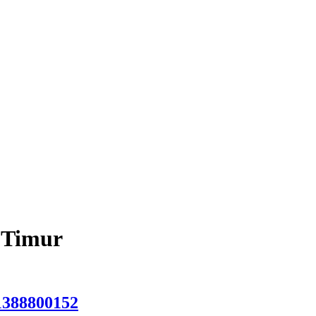
a Timur
1388800152