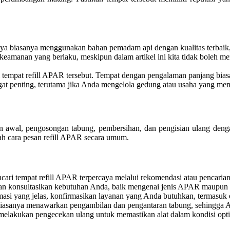
ya biasanya menggunakan bahan pemadam api dengan kualitas terbaik, b
 keamanan yang berlaku, meskipun dalam artikel ini kita tidak boleh
i tempat refill APAR tersebut. Tempat dengan pengalaman panjang bi
gat penting, terutama jika Anda mengelola gedung atau usaha yang 
n awal, pengosongan tabung, pembersihan, dan pengisian ulang deng
lah cara pesan refill APAR secara umum.
ari tempat refill APAR terpercaya melalui rekomendasi atau pencarian
dan konsultasikan kebutuhan Anda, baik mengenai jenis APAR maupun f
masi yang jelas, konfirmasikan layanan yang Anda butuhkan, termasuk e
biasanya menawarkan pengambilan dan pengantaran tabung, sehingga An
 melakukan pengecekan ulang untuk memastikan alat dalam kondisi opt