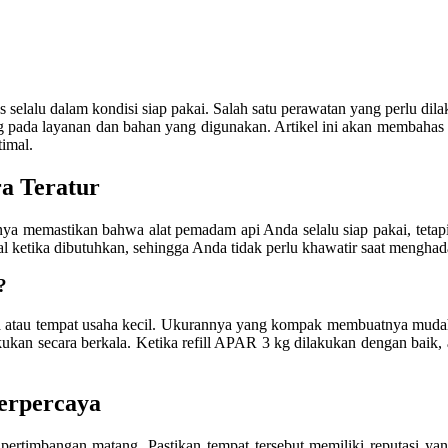
selalu dalam kondisi siap pakai. Salah satu perawatan yang perlu dila
ng pada layanan dan bahan yang digunakan. Artikel ini akan membahas
timal.
a Teratur
anya memastikan bahwa alat pemadam api Anda selalu siap pakai, teta
 ketika dibutuhkan, sehingga Anda tidak perlu khawatir saat menghada
?
a atau tempat usaha kecil. Ukurannya yang kompak membuatnya mudah
ilakukan secara berkala. Ketika refill APAR 3 kg dilakukan dengan bai
erpercaya
ertimbangan matang. Pastikan tempat tersebut memiliki reputasi yan