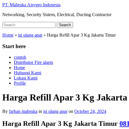
Skip
PT. Mabruka Aisypro Indonesia
to
Networking, Security Sistem, Electrical, Ducting Contractor
main
content
Search
Search
for:
Home
»
isi ulang apar
»
Harga Refill Apar 3 Kg Jakarta Timur
Start here
contoh
Distributor Fire alarm
Home
Hubungi Kami
Lokasi Kami
Profile
Harga Refill Apar 3 Kg Jakart
By
farhan mabruka
in
isi ulang apar
on
October 24, 2024
Harga Refill Apar 3 Kg Jakarta Timur
08