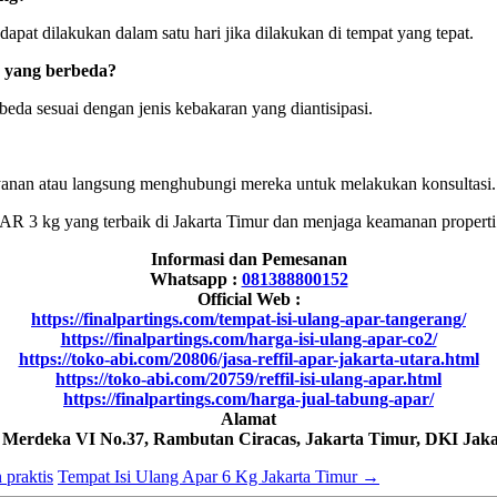
pat dilakukan dalam satu hari jika dilakukan di tempat yang tepat.
 yang berbeda?
da sesuai dengan jenis kebakaran yang diantisipasi.
yanan atau langsung menghubungi mereka untuk melakukan konsultasi.
AR 3 kg yang terbaik di Jakarta Timur dan menjaga keamanan properti 
Informasi dan Pemesanan
Whatsapp :
081388800152
Official Web :
https://finalpartings.com/tempat-isi-ulang-apar-tangerang/
https://finalpartings.com/harga-isi-ulang-apar-co2/
https://toko-abi.com/20806/jasa-reffil-apar-jakarta-utara.html
https://toko-abi.com/20759/reffil-isi-ulang-apar.html
https://finalpartings.com/harga-jual-tabung-apar/
Alamat
h Merdeka VI No.37, Rambutan Ciracas, Jakarta Timur, DKI Jaka
 praktis
Tempat Isi Ulang Apar 6 Kg Jakarta Timur
→