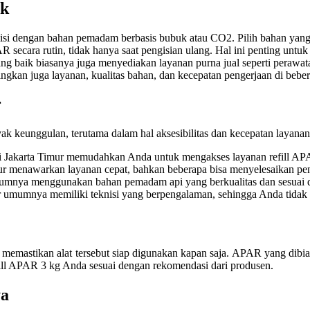
ik
i dengan bahan pemadam berbasis bubuk atau CO2. Pilih bahan yang s
secara rutin, tidak hanya saat pengisian ulang. Hal ini penting untuk
ng baik biasanya juga menyediakan layanan purna jual seperti perawa
ngkan juga layanan, kualitas bahan, dan kecepatan pengerjaan di bebe
r
ak keunggulan, terutama dalam hal aksesibilitas dan kecepatan layana
 di Jakarta Timur memudahkan Anda untuk mengakses layanan refill AP
ur menawarkan layanan cepat, bahkan beberapa bisa menyelesaikan pen
umumnya menggunakan bahan pemadam api yang berkualitas dan sesuai d
ur umumnya memiliki teknisi yang berpengalaman, sehingga Anda tidak 
k memastikan alat tersebut siap digunakan kapan saja. APAR yang dibi
refill APAR 3 kg Anda sesuai dengan rekomendasi dari produsen.
ya