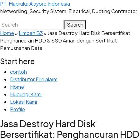
Skip
PT. Mabruka Aisypro Indonesia
to
Networking, Security Sistem, Electrical, Ducting Contractor
main
Search
Search
content
for:
Home
»
Limbah B3
»
Jasa Destroy Hard Disk Bersertifikat:
Penghancuran HDD & SSD Aman dengan Sertifikat
Pemusnahan Data
Start here
contoh
Distributor Fire alarm
Home
Hubungi Kami
Lokasi Kami
Profile
Jasa Destroy Hard Disk
Bersertifikat: Penghancuran HDD