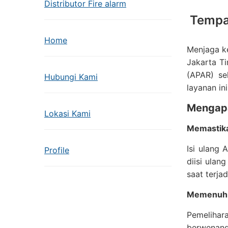
Distributor Fire alarm
Tempat
Home
Menjaga ke
Jakarta T
(APAR) se
Hubungi Kami
layanan in
Mengapa
Lokasi Kami
Memastik
Isi ulang 
Profile
diisi ulan
saat terja
Memenuhi
Pemelihar
berwenang