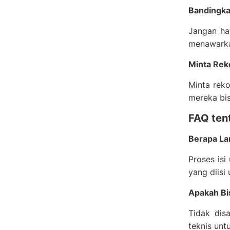
Bandingka
Jangan ha
menawarkan
Minta Re
Minta rek
mereka bis
FAQ ten
Berapa La
Proses is
yang diisi 
Apakah Bi
Tidak dis
teknis unt