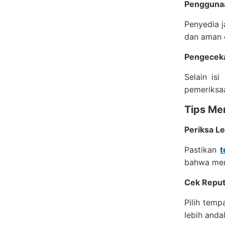
Penggunaa
Penyedia 
dan aman d
Pengecek
Selain is
pemeriksaa
Tips Me
Periksa Le
Pastikan
t
bahwa mer
Cek Reput
Pilih temp
lebih anda