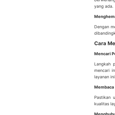
yang ada.
Menghemat
Dengan mel
dibandingk
Cara Me
Mencari P
Langkah p
mencari i
layanan ini
Membaca U
Pastikan 
kualitas l
Menghubun