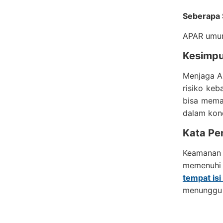
Seberapa 
APAR umumn
Kesimpu
Menjaga AP
risiko ke
bisa mema
dalam kond
Kata Pe
Keamanan 
memenuhi 
tempat isi
menunggu s