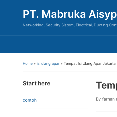
PT. Mabruka Aisyp
Networking, Security Sistem, Electrical, Ducting Con
Home
»
isi ulang apar
»
Tempat Isi Ulang Apar Jakarta
Temp
Start here
By
farhan
contoh