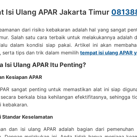
 Isi Ulang APAR Jakarta Timur
08138
amanan dari risiko kebakaran adalah hal yang sangat pent
imur. Salah satu cara terbaik untuk melakukannya adala
lalu dalam kondisi siap pakai. Artikel ini akan membah
i, serta tips dan trik dalam memilih
tempat isi ulang APAR y
 Isi Ulang APAR Itu Penting?
an Kesiapan APAR
APAR sangat penting untuk memastikan alat ini siap digu
g secara berkala bisa kehilangan efektifitasnya, sehing
di kebakaran.
 Standar Keselamatan
aan dan isi ulang APAR adalah bagian dari pemenuhan 
. Dengan melakukan ini, Anda tidak hanya menjaga keama