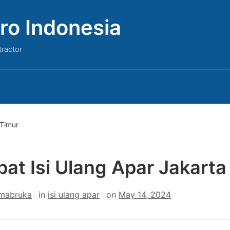
ro Indonesia
tractor
 Timur
at Isi Ulang Apar Jakarta
 mabruka
in
isi ulang apar
on
May 14, 2024