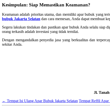
Kesimpulan: Siap Memastikan Keamanan?
Keamanan adalah prioritas utama, dan memiliki apar bubuk yang teri
bubuk Jakarta Selatan
dan cara memesan, Anda dapat membuat kepu
Segera lakukan tindakan dan pastikan apar bubuk Anda selalu siap 
orang terkasih adalah investasi yang tidak ternilai.
Dengan mengandalkan penyedia jasa yang berkualitas dan terperca
sekitar Anda.
Jl. Tana
←
Tempat Isi Ulang Apar Bubuk Jakarta Selatan
Tempat Reffil Apar