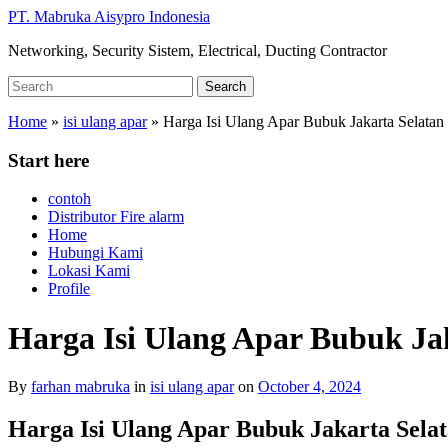
Skip
PT. Mabruka Aisypro Indonesia
to
Networking, Security Sistem, Electrical, Ducting Contractor
main
content
Search
Search
for:
Home
»
isi ulang apar
»
Harga Isi Ulang Apar Bubuk Jakarta Selatan
Start here
contoh
Distributor Fire alarm
Home
Hubungi Kami
Lokasi Kami
Profile
Harga Isi Ulang Apar Bubuk Ja
By
farhan mabruka
in
isi ulang apar
on
October 4, 2024
Harga Isi Ulang Apar Bubuk Jakarta Sela