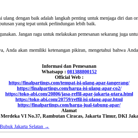
si ulang dengan baik adalah langkah penting untuk menjaga diri dan 
tusan yang tepat untuk perlindungan lebih baik.
digunakan. Jangan ragu untuk melakukan pemesanan sekarang juga unt
ya, Anda akan memiliki ketenangan pikiran, mengetahui bahwa Anda
Informasi dan Pemesanan
Whatsapp :
081388800152
Official Web :
https://finalpartings.com/tempat-isi-ulang-apar-tangerang/
https://finalpartings.com/harga-isi-ulang-apar-co2/
https://toko-abi.com/20806/jasa-reffil-apar-jakarta-utara.html
https://toko-abi.com/20759/reffil-isi-ulang-apar.html
https://finalpartings.com/harga-jual-tabung-apar/
Alamat
h Merdeka VI No.37, Rambutan Ciracas, Jakarta Timur, DKI Jaka
 Bubuk Jakarta Selatan
→