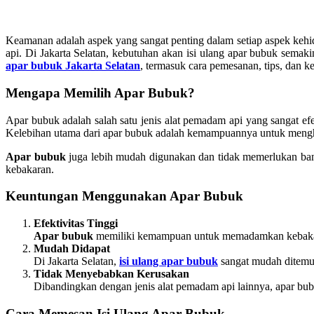
Keamanan adalah aspek yang sangat penting dalam setiap aspek keh
api. Di Jakarta Selatan, kebutuhan akan isi ulang apar bubuk semak
apar bubuk Jakarta Selatan
, termasuk cara pemesanan, tips, dan k
Mengapa Memilih Apar Bubuk?
Apar bubuk adalah salah satu jenis alat pemadam api yang sangat ef
Kelebihan utama dari apar bubuk adalah kemampuannya untuk mengham
Apar bubuk
juga lebih mudah digunakan dan tidak memerlukan bany
kebakaran.
Keuntungan Menggunakan Apar Bubuk
Efektivitas Tinggi
Apar bubuk
memiliki kemampuan untuk memadamkan kebakaran
Mudah Didapat
Di Jakarta Selatan,
isi ulang apar bubuk
sangat mudah ditemuk
Tidak Menyebabkan Kerusakan
Dibandingkan dengan jenis alat pemadam api lainnya, apar bub
Cara Memesan Isi Ulang Apar Bubuk