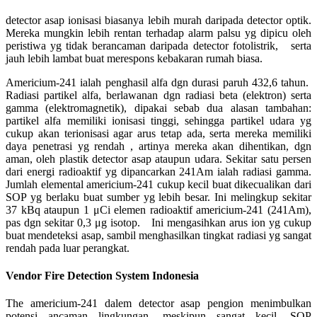
detector asap ionisasi biasanya lebih murah daripada detector optik.
Mereka mungkin lebih rentan terhadap alarm palsu yg dipicu oleh
peristiwa yg tidak berancaman daripada detector fotolistrik, serta
jauh lebih lambat buat merespons kebakaran rumah biasa.
Americium-241 ialah penghasil alfa dgn durasi paruh 432,6 tahun.
Radiasi partikel alfa, berlawanan dgn radiasi beta (elektron) serta
gamma (elektromagnetik), dipakai sebab dua alasan tambahan:
partikel alfa memiliki ionisasi tinggi, sehingga partikel udara yg
cukup akan terionisasi agar arus tetap ada, serta mereka memiliki
daya penetrasi yg rendah , artinya mereka akan dihentikan, dgn
aman, oleh plastik detector asap ataupun udara. Sekitar satu persen
dari energi radioaktif yg dipancarkan 241Am ialah radiasi gamma.
Jumlah elemental americium-241 cukup kecil buat dikecualikan dari
SOP yg berlaku buat sumber yg lebih besar. Ini melingkup sekitar
37 kBq ataupun 1 μCi elemen radioaktif americium-241 (241Am),
pas dgn sekitar 0,3 μg isotop. Ini mengasihkan arus ion yg cukup
buat mendeteksi asap, sambil menghasilkan tingkat radiasi yg sangat
rendah pada luar perangkat.
Vendor Fire Detection System Indonesia
The americium-241 dalem detector asap pengion menimbulkan
potensi ancaman lingkungan, meskipun sangat kecil. SOP