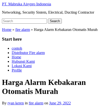
Skip
PT. Mabruka Aisypro Indonesia
to
Networking, Security Sistem, Electrical, Ducting Contractor
main
content
Search
Search
for:
Home
»
fire alarm
»
Harga Alarm Kebakaran Otomatis Murah
Start here
contoh
Distributor Fire alarm
Home
Hubungi Kami
Lokasi Kami
Profile
Harga Alarm Kebakaran
Otomatis Murah
By
ryan keren
in
fire alarm
on
June 29, 2022