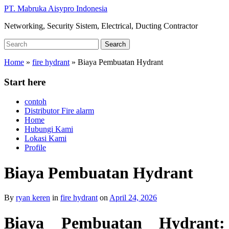
Skip
PT. Mabruka Aisypro Indonesia
to
Networking, Security Sistem, Electrical, Ducting Contractor
main
content
Search
Search
for:
Home
»
fire hydrant
»
Biaya Pembuatan Hydrant
Start here
contoh
Distributor Fire alarm
Home
Hubungi Kami
Lokasi Kami
Profile
Biaya Pembuatan Hydrant
By
ryan keren
in
fire hydrant
on
April 24, 2026
Biaya Pembuatan Hydrant: