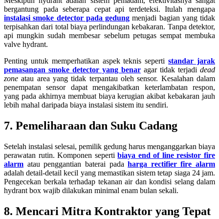
Meskipun hydrant adalah sistem pemadam, efektivitasnya sangat
bergantung pada seberapa cepat api terdeteksi. Itulah mengapa
instalasi smoke detector pada gedung
menjadi bagian yang tidak
terpisahkan dari total biaya perlindungan kebakaran. Tanpa detektor,
api mungkin sudah membesar sebelum petugas sempat membuka
valve hydrant.
Penting untuk memperhatikan aspek teknis seperti
standar jarak
pemasangan smoke detector yang benar
agar tidak terjadi
dead
zone
atau area yang tidak terpantau oleh sensor. Kesalahan dalam
penempatan sensor dapat mengakibatkan keterlambatan respon,
yang pada akhirnya membuat biaya kerugian akibat kebakaran jauh
lebih mahal daripada biaya instalasi sistem itu sendiri.
7. Pemeliharaan dan Suku Cadang
Setelah instalasi selesai, pemilik gedung harus menganggarkan biaya
perawatan rutin. Komponen seperti
biaya end of line resistor fire
alarm
atau penggantian baterai pada
harga rectifier fire alarm
adalah detail-detail kecil yang memastikan sistem tetap siaga 24 jam.
Pengecekan berkala terhadap tekanan air dan kondisi selang dalam
hydrant box wajib dilakukan minimal enam bulan sekali.
8. Mencari Mitra Kontraktor yang Tepat