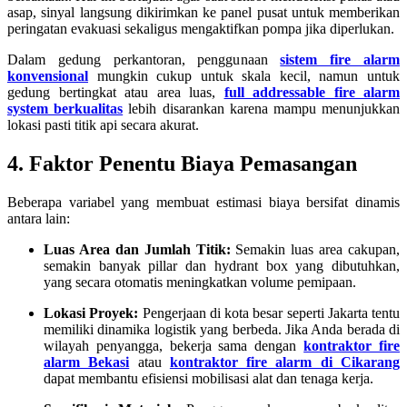
asap, sinyal langsung dikirimkan ke panel pusat untuk memberikan
peringatan evakuasi sekaligus mengaktifkan pompa jika diperlukan.
Dalam gedung perkantoran, penggunaan
sistem fire alarm
konvensional
mungkin cukup untuk skala kecil, namun untuk
gedung bertingkat atau area luas,
full addressable fire alarm
system berkualitas
lebih disarankan karena mampu menunjukkan
lokasi pasti titik api secara akurat.
4. Faktor Penentu Biaya Pemasangan
Beberapa variabel yang membuat estimasi biaya bersifat dinamis
antara lain:
Luas Area dan Jumlah Titik:
Semakin luas area cakupan,
semakin banyak pillar dan hydrant box yang dibutuhkan,
yang secara otomatis meningkatkan volume pemipaan.
Lokasi Proyek:
Pengerjaan di kota besar seperti Jakarta tentu
memiliki dinamika logistik yang berbeda. Jika Anda berada di
wilayah penyangga, bekerja sama dengan
kontraktor fire
alarm Bekasi
atau
kontraktor fire alarm di Cikarang
dapat membantu efisiensi mobilisasi alat dan tenaga kerja.