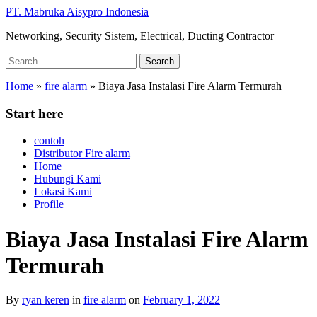
Skip
PT. Mabruka Aisypro Indonesia
to
Networking, Security Sistem, Electrical, Ducting Contractor
main
content
Search
Search
for:
Home
»
fire alarm
»
Biaya Jasa Instalasi Fire Alarm Termurah
Start here
contoh
Distributor Fire alarm
Home
Hubungi Kami
Lokasi Kami
Profile
Biaya Jasa Instalasi Fire Alarm
Termurah
By
ryan keren
in
fire alarm
on
February 1, 2022