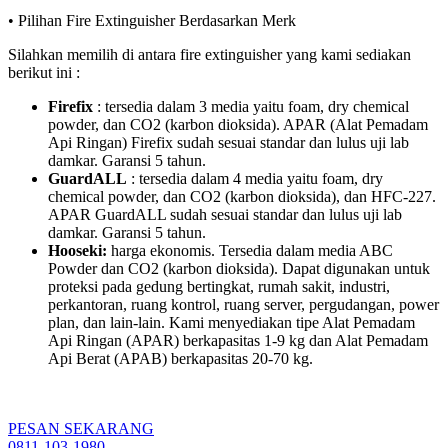
• Pilihan Fire Extinguisher Berdasarkan Merk
Silahkan memilih di antara fire extinguisher yang kami sediakan
berikut ini :
Firefix
: tersedia dalam 3 media yaitu foam, dry chemical
powder, dan CO2 (karbon dioksida). APAR (Alat Pemadam
Api Ringan) Firefix sudah sesuai standar dan lulus uji lab
damkar. Garansi 5 tahun.
GuardALL
: tersedia dalam 4 media yaitu foam, dry
chemical powder, dan CO2 (karbon dioksida), dan HFC-227.
APAR GuardALL sudah sesuai standar dan lulus uji lab
damkar. Garansi 5 tahun.
Hooseki:
harga ekonomis. Tersedia dalam media ABC
Powder dan CO2 (karbon dioksida). Dapat digunakan untuk
proteksi pada gedung bertingkat, rumah sakit, industri,
perkantoran, ruang kontrol, ruang server, pergudangan, power
plan, dan lain-lain. Kami menyediakan tipe Alat Pemadam
Api Ringan (APAR) berkapasitas 1-9 kg dan Alat Pemadam
Api Berat (APAB) berkapasitas 20-70 kg.
PESAN SEKARANG
0811-103-1980