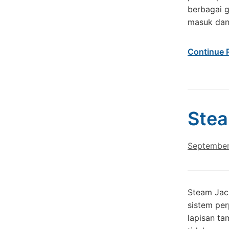
berbagai g
masuk dan 
Continue 
Stea
September
Steam Jac
sistem per
lapisan ta