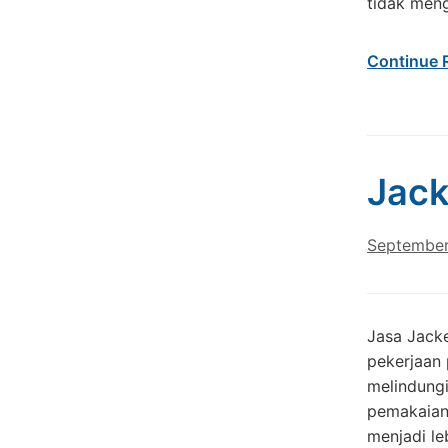
tidak meng
Continue 
Jack
September
Jasa Jacke
pekerjaan 
melindungi
pemakaian 
menjadi le