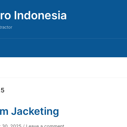
ro Indonesia
tractor
25
m Jacketing
 30, 2025
/
Leave a comment