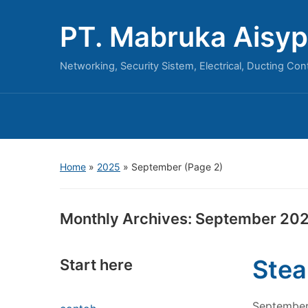
PT. Mabruka Aisyp
Networking, Security Sistem, Electrical, Ducting Con
Home
»
2025
»
September
(Page 2)
Monthly Archives:
September 20
Stea
Start here
September