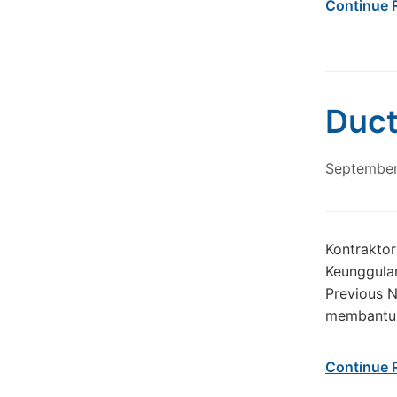
Continue 
Duct
September
Kontrakto
Keunggula
Previous 
membantu A
Continue 