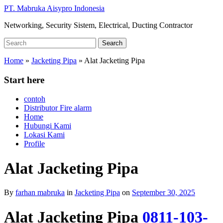
Skip
PT. Mabruka Aisypro Indonesia
to
Networking, Security Sistem, Electrical, Ducting Contractor
main
content
Search
Search
for:
Home
»
Jacketing Pipa
»
Alat Jacketing Pipa
Start here
contoh
Distributor Fire alarm
Home
Hubungi Kami
Lokasi Kami
Profile
Alat Jacketing Pipa
By
farhan mabruka
in
Jacketing Pipa
on
September 30, 2025
Alat Jacketing Pipa
0811-103-