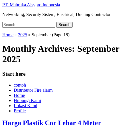
Skip
PT. Mabruka Aisypro Indonesia
to
Networking, Security Sistem, Electrical, Ducting Contractor
main
content
Search
Search
for:
Home
»
2025
»
September
(Page 18)
Monthly Archives:
September
2025
Start here
contoh
Distributor Fire alarm
Home
Hubungi Kami
Lokasi Kami
Profile
Harga Plastik Cor Lebar 4 Meter