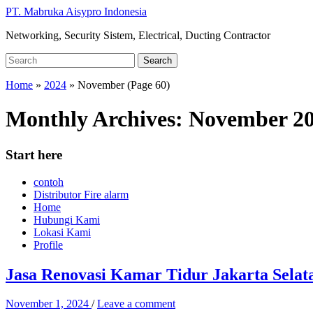
Skip
PT. Mabruka Aisypro Indonesia
to
Networking, Security Sistem, Electrical, Ducting Contractor
main
content
Search
Search
for:
Home
»
2024
»
November
(Page 60)
Monthly Archives:
November 2
Start here
contoh
Distributor Fire alarm
Home
Hubungi Kami
Lokasi Kami
Profile
Jasa Renovasi Kamar Tidur Jakarta Selat
November 1, 2024
/
Leave a comment