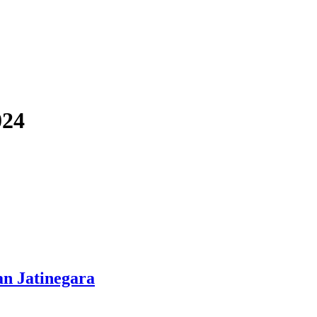
024
an Jatinegara