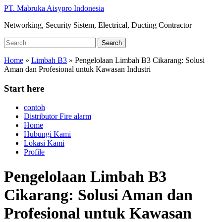
Skip
PT. Mabruka Aisypro Indonesia
to
Networking, Security Sistem, Electrical, Ducting Contractor
main
content
Search
Search
for:
Home
»
Limbah B3
»
Pengelolaan Limbah B3 Cikarang: Solusi
Aman dan Profesional untuk Kawasan Industri
Start here
contoh
Distributor Fire alarm
Home
Hubungi Kami
Lokasi Kami
Profile
Pengelolaan Limbah B3
Cikarang: Solusi Aman dan
Profesional untuk Kawasan