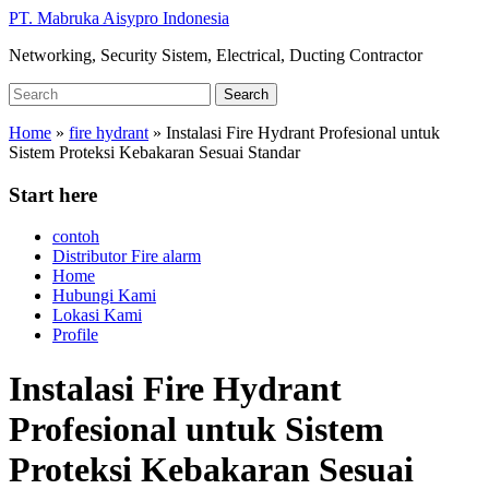
Skip
PT. Mabruka Aisypro Indonesia
to
Networking, Security Sistem, Electrical, Ducting Contractor
main
content
Search
Search
for:
Home
»
fire hydrant
»
Instalasi Fire Hydrant Profesional untuk
Sistem Proteksi Kebakaran Sesuai Standar
Start here
contoh
Distributor Fire alarm
Home
Hubungi Kami
Lokasi Kami
Profile
Instalasi Fire Hydrant
Profesional untuk Sistem
Proteksi Kebakaran Sesuai