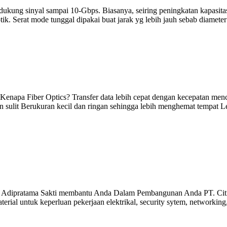
ukung sinyal sampai 10-Gbps. Biasanya, seiring peningkatan kapasitas
ik. Serat mode tunggal dipakai buat jarak yg lebih jauh sebab diameter i
Fiber Optics? Transfer data lebih cepat dengan kecepatan mencapa
n sulit Berukuran kecil dan ringan sehingga lebih menghemat tempat Le
ipratama Sakti membantu Anda Dalam Pembangunan Anda PT. Citra 
rial untuk keperluan pekerjaan elektrikal, security sytem, networking