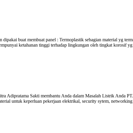
m dipakai buat membuat panel : Termoplastik sebagian material yg terma
punyai ketahanan tinggi terhadap lingkungan oleh tingkat korosif yg ti
a Adipratama Sakti membantu Anda dalam Masalah Listrik Anda PT. 
rial untuk keperluan pekerjaan elektrikal, security sytem, networkin