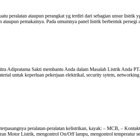
atu peralatan ataupun perangkat yg terdiri dari sebagian unsur listrik y
en ataupun pemakainya. Pada umumnya panel listrik berbentuk persegi at
a Adipratama Sakti membantu Anda dalam Masalah Listrik Anda PT. 
rial untuk keperluan pekerjaan elektrikal, security sytem, networkin
terpasangnya peralatan-peralatan kelistrikan, kayak: – MCB, – Kontaktor
 Motor Listrik, mengontrol On/Off lampu, mengontrol temperatur serta