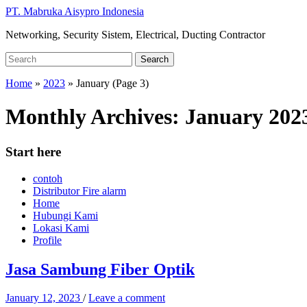
Skip
PT. Mabruka Aisypro Indonesia
to
Networking, Security Sistem, Electrical, Ducting Contractor
main
content
Search
Search
for:
Home
»
2023
»
January
(Page 3)
Monthly Archives:
January 202
Start here
contoh
Distributor Fire alarm
Home
Hubungi Kami
Lokasi Kami
Profile
Jasa Sambung Fiber Optik
January 12, 2023
/
Leave a comment