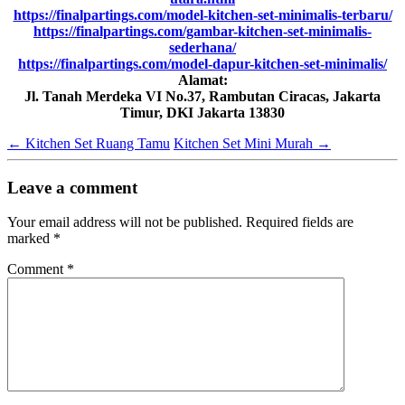
https://finalpartings.com/model-kitchen-set-minimalis-terbaru/
https://finalpartings.com/gambar-kitchen-set-minimalis-
sederhana/
https://finalpartings.com/model-dapur-kitchen-set-minimalis/
Alamat:
Jl. Tanah Merdeka VI No.37, Rambutan Ciracas, Jakarta
Timur, DKI Jakarta 13830
←
Kitchen Set Ruang Tamu
Kitchen Set Mini Murah
→
Leave a comment
Your email address will not be published.
Required fields are
marked
*
Comment
*