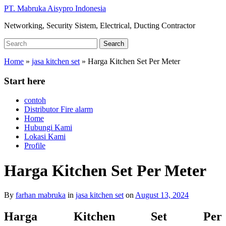
Skip
PT. Mabruka Aisypro Indonesia
to
Networking, Security Sistem, Electrical, Ducting Contractor
main
content
Search
Search
for:
Home
»
jasa kitchen set
»
Harga Kitchen Set Per Meter
Start here
contoh
Distributor Fire alarm
Home
Hubungi Kami
Lokasi Kami
Profile
Harga Kitchen Set Per Meter
By
farhan mabruka
in
jasa kitchen set
on
August 13, 2024
Harga Kitchen Set Per