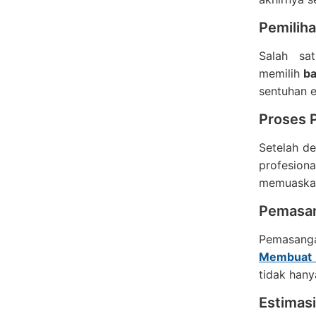
Pemiliha
Salah sa
memilih
b
sentuhan e
Proses P
Setelah de
profesiona
memuaska
Pemasan
Pemasanga
Membuat K
tidak hany
Estimasi