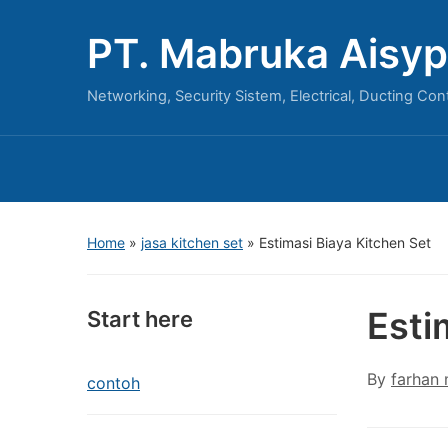
PT. Mabruka Aisyp
Networking, Security Sistem, Electrical, Ducting Con
Home
»
jasa kitchen set
»
Estimasi Biaya Kitchen Set
Esti
Start here
By
farhan
contoh