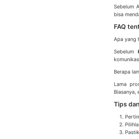
Sebelum A
bisa mend
FAQ ten
Apa yang h
Sebelum
komunikas
Berapa lam
Lama pros
Biasanya, 
Tips dan
Perti
Pilih
Pasti