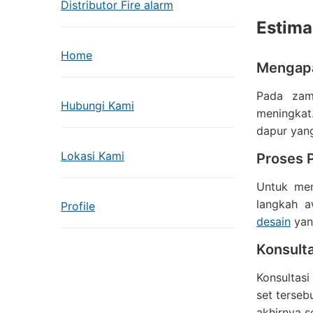
Distributor Fire alarm
Estima
Home
Mengap
Pada zam
Hubungi Kami
meningkat
dapur yan
Lokasi Kami
Proses
Untuk mem
langkah a
Profile
desain
yan
Konsulta
Konsultasi
set terseb
akhirnya s