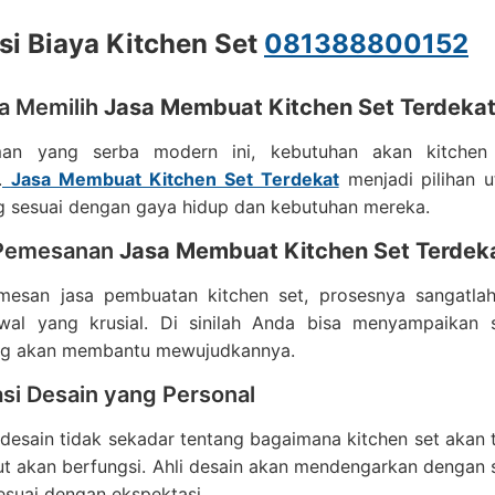
si Biaya Kitchen Set
081388800152
a Memilih
Jasa Membuat Kitchen Set Terdeka
an yang serba modern ini, kebutuhan akan kitchen 
.
Jasa Membuat Kitchen Set Terdekat
menjadi pilihan 
g sesuai dengan gaya hidup dan kebutuhan mereka.
 Pemesanan
Jasa Membuat Kitchen Set Terdek
esan jasa pembuatan kitchen set, prosesnya sangatl
wal yang krusial. Di sinilah Anda bisa menyampaika
g akan membantu mewujudkannya.
si Desain yang Personal
 desain tidak sekadar tentang bagaimana kitchen set akan t
ut akan berfungsi. Ahli desain akan mendengarkan dengan 
esuai dengan ekspektasi.