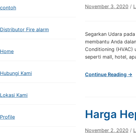
November 3, 2020
/
L
contoh
Distributor Fire alarm
Segarkan Udara pada
membantu Anda dalam p
Conditioning (HVAC) 
Home
seperti mall, hotel, 
Hubungi Kami
Continue Reading →
Lokasi Kami
Harga Hep
Profile
November 2, 2020
/
L