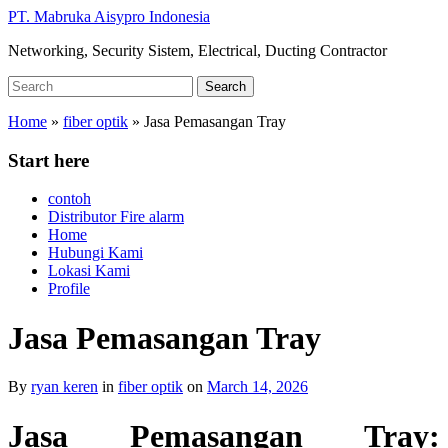
Skip
PT. Mabruka Aisypro Indonesia
to
Networking, Security Sistem, Electrical, Ducting Contractor
main
content
Search
Search
for:
Home
»
fiber optik
»
Jasa Pemasangan Tray
Start here
contoh
Distributor Fire alarm
Home
Hubungi Kami
Lokasi Kami
Profile
Jasa Pemasangan Tray
By
ryan keren
in
fiber optik
on
March 14, 2026
Jasa Pemasangan Tray: