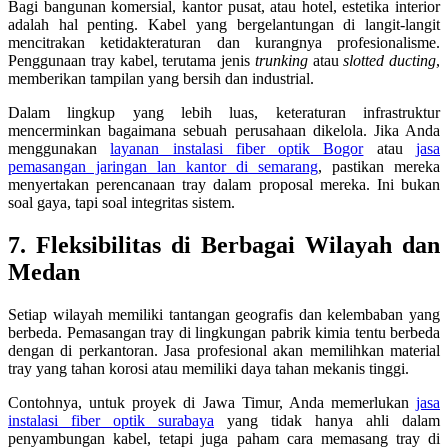
Bagi bangunan komersial, kantor pusat, atau hotel, estetika interior
adalah hal penting. Kabel yang bergelantungan di langit-langit
mencitrakan ketidakteraturan dan kurangnya profesionalisme.
Penggunaan tray kabel, terutama jenis
trunking
atau
slotted ducting
,
memberikan tampilan yang bersih dan industrial.
Dalam lingkup yang lebih luas, keteraturan infrastruktur
mencerminkan bagaimana sebuah perusahaan dikelola. Jika Anda
menggunakan
layanan instalasi fiber optik Bogor
atau
jasa
pemasangan jaringan lan kantor di semarang
, pastikan mereka
menyertakan perencanaan tray dalam proposal mereka. Ini bukan
soal gaya, tapi soal integritas sistem.
7. Fleksibilitas di Berbagai Wilayah dan
Medan
Setiap wilayah memiliki tantangan geografis dan kelembaban yang
berbeda. Pemasangan tray di lingkungan pabrik kimia tentu berbeda
dengan di perkantoran. Jasa profesional akan memilihkan material
tray yang tahan korosi atau memiliki daya tahan mekanis tinggi.
Contohnya, untuk proyek di Jawa Timur, Anda memerlukan
jasa
instalasi fiber optik surabaya
yang tidak hanya ahli dalam
penyambungan kabel, tetapi juga paham cara memasang tray di