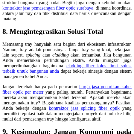
struktur bangunan yang padat. Begitu juga dengan kebutuhan akan
kontraktor jasa pemasangan fiber optic surabaya
, di mana koordinasi
antara jalur tray dan titik distribusi data harus direncanakan dengan
matang.
8. Mengintegrasikan Solusi Total
Memasang tray hanyalah satu bagian dari ekosistem infrastruktur.
Namun, tray adalah pondasinya. Tanpa tray yang kuat, pekerjaan
lain seperti
splicing
atau
cladding
akan terhambat. Jika bangunan
Anda memerlukan perlindungan ekstra, Anda mungkin juga
mempertimbangkan bagaimana
cladding fiber lolos limit solusi
terbaik untuk bangunan anda
dapat bekerja sinergis dengan sistem
manajemen kabel Anda.
Jangan terjebak hanya pada pencarian
harga jasa penarikan kabel
fiber optik per meter
yang paling murah. Pertanyakan bagaimana
mereka akan mengamankan kabel tersebut. Apakah mereka akan
menggunakan tray? Bagaimana kualitas pemasangannya? Pastikan
Anda bekerja dengan
kontraktor jasa splicing fiber optik
yang
memiliki reputasi baik dalam mengerjakan proyek dari hulu ke hilir,
mulai dari pemasangan tray hingga konfigurasi aktif.
9. Kesimpulan: Jangan Kompromi pada