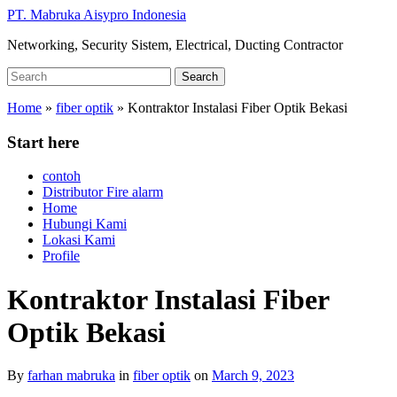
Skip
PT. Mabruka Aisypro Indonesia
to
Networking, Security Sistem, Electrical, Ducting Contractor
main
content
Search
Search
for:
Home
»
fiber optik
»
Kontraktor Instalasi Fiber Optik Bekasi
Start here
contoh
Distributor Fire alarm
Home
Hubungi Kami
Lokasi Kami
Profile
Kontraktor Instalasi Fiber
Optik Bekasi
By
farhan mabruka
in
fiber optik
on
March 9, 2023