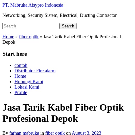
Skip
PT. Mabruka Aisypro Indonesia
to
Networking, Security Sistem, Electrical, Ducting Contractor
main
content
Search
Search
for:
Home
»
fiber optik
»
Jasa Tarik Kabel Fiber Optik Profesional
Depok
Start here
contoh
Distributor Fire alarm
Home
Hubungi Kami
Lokasi Kami
Profile
Jasa Tarik Kabel Fiber Optik
Profesional Depok
By
farhan mabruka
in
fiber optik
on
August 3, 2023