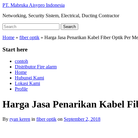
Skip
PT. Mabruka Aisypro Indonesia
to
Networking, Security Sistem, Electrical, Ducting Contractor
main
content
Search
Search
for:
Home
»
fiber optik
»
Harga Jasa Penarikan Kabel Fiber Optik Per Me
Start here
contoh
Distributor Fire alarm
Home
Hubungi Kami
Lokasi Kami
Profile
Harga Jasa Penarikan Kabel Fi
By
ryan keren
in
fiber optik
on
September 2, 2018