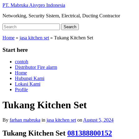
Skip
PT. Mabruka Aisypro Indonesia
to
Networking, Security Sistem, Electrical, Ducting Contractor
main
content
Search
Search
for:
Home
»
jasa kitchen set
»
Tukang Kitchen Set
Start here
contoh
Distributor Fire alarm
Home
Hubungi Kami
Lokasi Kami
Profile
Tukang Kitchen Set
By
farhan mabruka
in
jasa kitchen set
on
August 5, 2024
Tukang Kitchen Set
081388800152