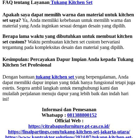
FAQ tentang Layanan
Tukang Kitchen Set
Apakah saya dapat memilih warna dan material untuk kitchen
set saya?
Ya, Anda memiliki kebebasan untuk memilih warna dan
material yang Anda inginkan sesuai dengan desain yang dipilih.
Berapa lama waktu yang dibutuhkan untuk membuat kitchen
set custom?
Waktu pembuatan kitchen set custom bervariasi
tergantung pada kompleksitas desain dan material yang dipilih.
Kesimpulan: Percayakan Dapur Impian Anda kepada Tukang
Kitchen Set Profesional
Dengan bantuan
tukang kitchen set
yang berpengalaman, Anda
dapat memiliki dapur impian yang tidak hanya fungsional tetapi juga
estetis. Segera ambil langkah untuk menghubungi kami dan
mulailah perjalanan menuju dapur yang lebih baik dan indah hari
ini!
Informasi dan Pemesanan
Whatsapp :
081388800152
Official Web :
https://citrabagusfurniture.pt-cas.co.id/
https://finalpartings.com/tukang-kitchen-set-jakarta-utara/
https://www.kontraktor.solutions/2024/07/tukang-kitchen-set-