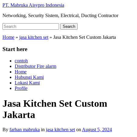
Skip
PT. Mabruka Aisypro Indonesia
to
Networking, Security Sistem, Electrical, Ducting Contractor
main
content
Search
Search
for:
Home
»
jasa kitchen set
»
Jasa Kitchen Set Custom Jakarta
Start here
contoh
Distributor Fire alarm
Home
Hubungi Kami
Lokasi Kami
Profile
Jasa Kitchen Set Custom
Jakarta
By
farhan mabruka
in
jasa kitchen set
on
August 5, 2024