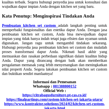
kualitas terbaik. Segera hubungi penyedia jasa untuk konsultasi dan
wujudkan dapur impian Anda dengan kitchen set yang baru.
Kata Penutup: Menginspirasi Tindakan Anda
Pembuatan kitchen set custom
adalah langkah penting untuk
memperbaiki fungsionalitas dan estetika dapur Anda. Dengan jasa
pembuatan kitchen set custom, Anda bisa mewujudkan dapur
impian yang tidak hanya indah tetapi juga efisien dan nyaman untuk
digunakan. Jangan ragu untuk mengambil tindakan sekarang.
Hubungi penyedia jasa pembuatan kitchen set custom dan mulailah
proses transformasi dapur Anda. Nikmati hasil akhir yang
memuaskan dan rasakan perbedaan signifikan dalam kualitas hidup
Anda. Dapur yang dirancang dengan baik akan memberikan
pengalaman memasak yang lebih menyenangkan dan meningkatkan
nilai properti Anda. Segera lakukan pembuatan kitchen set custom
dan buktikan sendiri manfaatnya!
Informasi dan Pemesanan
Whatsapp :
081388800152
Official Web :
https://citrabagusfurniture.pt-cas.co.id/
https://finalpartings.com/custom-kitchen-set-jakarta-utara/
https://www.kontraktor.solutions/2024/02/kitchen-set-custom-
jakarta.html