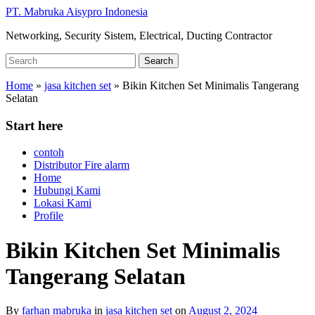
Skip
PT. Mabruka Aisypro Indonesia
to
Networking, Security Sistem, Electrical, Ducting Contractor
main
content
Search
Search
for:
Home
»
jasa kitchen set
»
Bikin Kitchen Set Minimalis Tangerang
Selatan
Start here
contoh
Distributor Fire alarm
Home
Hubungi Kami
Lokasi Kami
Profile
Bikin Kitchen Set Minimalis
Tangerang Selatan
By
farhan mabruka
in
jasa kitchen set
on
August 2, 2024