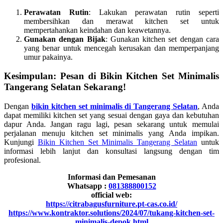
Perawatan Rutin
: Lakukan perawatan rutin seperti
membersihkan dan merawat kitchen set untuk
mempertahankan keindahan dan keawetannya.
Gunakan dengan Bijak
: Gunakan kitchen set dengan cara
yang benar untuk mencegah kerusakan dan memperpanjang
umur pakainya.
Kesimpulan: Pesan di Bikin Kitchen Set Minimalis
Tangerang Selatan Sekarang!
Dengan
bikin kitchen set minimalis di Tangerang Selatan
, Anda
dapat memiliki kitchen set yang sesuai dengan gaya dan kebutuhan
dapur Anda. Jangan ragu lagi, pesan sekarang untuk memulai
perjalanan menuju kitchen set minimalis yang Anda impikan.
Kunjungi
Bikin Kitchen Set Minimalis Tangerang Selatan
untuk
informasi lebih lanjut dan konsultasi langsung dengan tim
profesional.
Informasi dan Pemesanan
Whatsapp :
081388800152
official web:
https://citrabagusfurniture.pt-cas.co.id/
https://www.kontraktor.solutions/2024/07/tukang-kitchen-set-
minimalis-depok.html