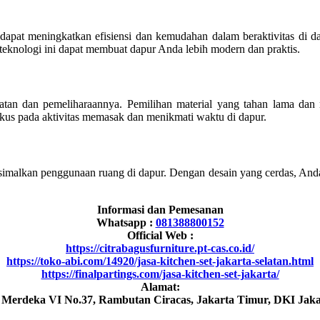
dapat meningkatkan efisiensi dan kemudahan dalam beraktivitas di 
eknologi ini dapat membuat dapur Anda lebih modern dan praktis.
tan dan pemeliharaannya. Pemilihan material yang tahan lama da
kus pada aktivitas memasak dan menikmati waktu di dapur.
lkan penggunaan ruang di dapur. Dengan desain yang cerdas, Anda 
Informasi dan Pemesanan
Whatsapp :
081388800152
Official Web :
https://citrabagusfurniture.pt-cas.co.id/
https://toko-abi.com/14920/jasa-kitchen-set-jakarta-selatan.html
https://finalpartings.com/jasa-kitchen-set-jakarta/
Alamat:
h Merdeka VI No.37, Rambutan Ciracas, Jakarta Timur, DKI Jaka