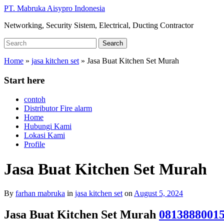
Skip
PT. Mabruka Aisypro Indonesia
to
Networking, Security Sistem, Electrical, Ducting Contractor
main
content
Search
Search
for:
Home
»
jasa kitchen set
»
Jasa Buat Kitchen Set Murah
Start here
contoh
Distributor Fire alarm
Home
Hubungi Kami
Lokasi Kami
Profile
Jasa Buat Kitchen Set Murah
By
farhan mabruka
in
jasa kitchen set
on
August 5, 2024
Jasa Buat Kitchen Set Murah
0813888001