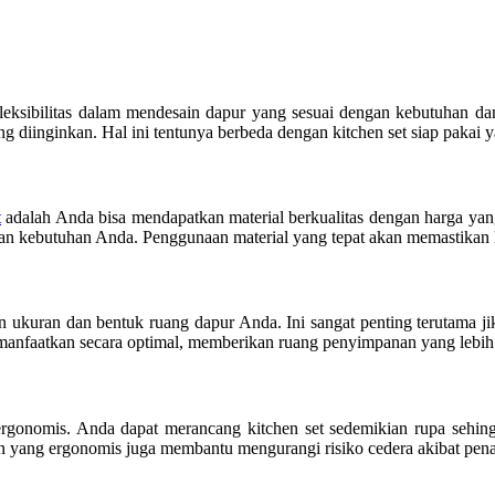
leksibilitas dalam mendesain dapur yang sesuai dengan kebutuhan d
yang diinginkan. Hal ini tentunya berbeda dengan kitchen set siap paka
t
adalah Anda bisa mendapatkan material berkualitas dengan harga yang 
an kebutuhan Anda. Penggunaan material yang tepat akan memastikan k
 ukuran dan bentuk ruang dapur Anda. Ini sangat penting terutama ji
manfaatkan secara optimal, memberikan ruang penyimpanan yang lebih ef
h ergonomis. Anda dapat merancang kitchen set sedemikian rupa sehi
 yang ergonomis juga membantu mengurangi risiko cedera akibat pena