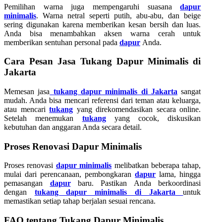
Pemilihan warna juga mempengaruhi suasana
dapur
minimalis
. Warna netral seperti putih, abu-abu, dan beige
sering digunakan karena memberikan kesan bersih dan luas.
Anda bisa menambahkan aksen warna cerah untuk
memberikan sentuhan personal pada
dapur
Anda.
Cara Pesan Jasa Tukang Dapur Minimalis di
Jakarta
Memesan jasa
tukang dapur minimalis di Jakarta
sangat
mudah. Anda bisa mencari referensi dari teman atau keluarga,
atau mencari
tukang
yang direkomendasikan secara online.
Setelah menemukan
tukang
yang cocok, diskusikan
kebutuhan dan anggaran Anda secara detail.
Proses Renovasi Dapur Minimalis
Proses renovasi
dapur minimalis
melibatkan beberapa tahap,
mulai dari perencanaan, pembongkaran
dapur
lama, hingga
pemasangan
dapur
baru. Pastikan Anda berkoordinasi
dengan
tukang dapur minimalis di Jakarta
untuk
memastikan setiap tahap berjalan sesuai rencana.
FAQ tentang Tukang Dapur Minimalis