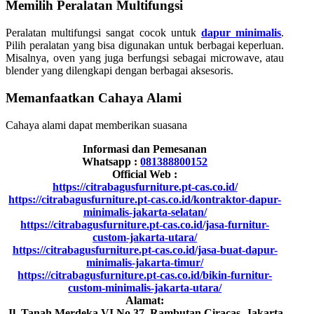
Memilih Peralatan Multifungsi
Peralatan multifungsi sangat cocok untuk
dapur minimalis
.
Pilih peralatan yang bisa digunakan untuk berbagai keperluan.
Misalnya, oven yang juga berfungsi sebagai microwave, atau
blender yang dilengkapi dengan berbagai aksesoris.
Memanfaatkan Cahaya Alami
Cahaya alami dapat memberikan suasana
Informasi dan Pemesanan
Whatsapp :
081388800152
Official Web :
https://citrabagusfurniture.pt-cas.co.id/
https://citrabagusfurniture.pt-cas.co.id/kontraktor-dapur-
minimalis-jakarta-selatan/
https://citrabagusfurniture.pt-cas.co.id/jasa-furnitur-
custom-jakarta-utara/
https://citrabagusfurniture.pt-cas.co.id/jasa-buat-dapur-
minimalis-jakarta-timur/
https://citrabagusfurniture.pt-cas.co.id/bikin-furnitur-
custom-minimalis-jakarta-utara/
Alamat:
Jl. Tanah Merdeka VI No.37, Rambutan Ciracas, Jakarta