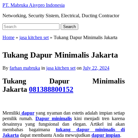
Skip
PT. Mabruka Aisypro Indonesia
to
Networking, Security Sistem, Electrical, Ducting Contractor
main
content
Search
Search
for:
Home
»
jasa kitchen set
»
Tukang Dapur Minimalis Jakarta
Tukang Dapur Minimalis Jakarta
By
farhan mabruka
in
jasa kitchen set
on
July 22, 2024
Tukang Dapur Minimalis
Jakarta
081388800152
Memiliki
dapur
yang nyaman dan estetis adalah impian setiap
pemilik rumah.
Dapur minimalis
kini menjadi tren karena
desainnya yang fungsional dan elegan. Artikel ini akan
membahas bagaimana
tukang dapur minimalis di
Jakarta
dapat membantu Anda mewujudkan
dapur impian
.