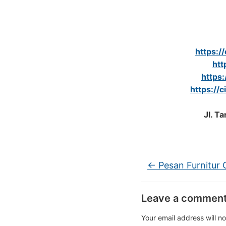
https:/
htt
https:
https://c
Jl. T
←
Pesan Furnitur
Leave a commen
Your email address will n