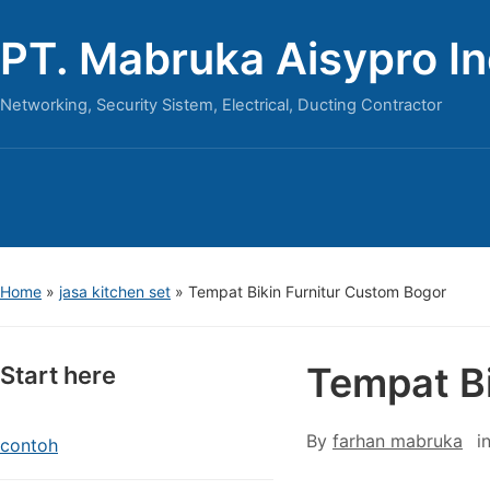
PT. Mabruka Aisypro I
Networking, Security Sistem, Electrical, Ducting Contractor
Home
»
jasa kitchen set
»
Tempat Bikin Furnitur Custom Bogor
Tempat Bi
Start here
By
farhan mabruka
i
contoh