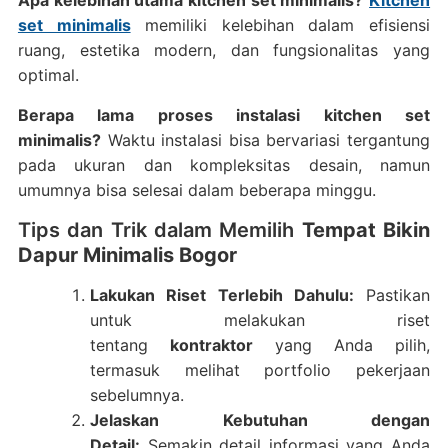
Apa kelebihan utama kitchen set minimalis?
Kitchen
set minimalis
memiliki kelebihan dalam efisiensi
ruang, estetika modern, dan fungsionalitas yang
optimal.
Berapa lama proses instalasi kitchen set
minimalis?
Waktu instalasi bisa bervariasi tergantung
pada ukuran dan kompleksitas desain, namun
umumnya bisa selesai dalam beberapa minggu.
Tips dan Trik dalam Memilih
Tempat Bikin
Dapur Minimalis Bogor
Lakukan Riset Terlebih Dahulu:
Pastikan
untuk melakukan riset
tentang
kontraktor
yang Anda pilih,
termasuk melihat portfolio pekerjaan
sebelumnya.
Jelaskan Kebutuhan dengan
Detail:
Semakin detail informasi yang Anda