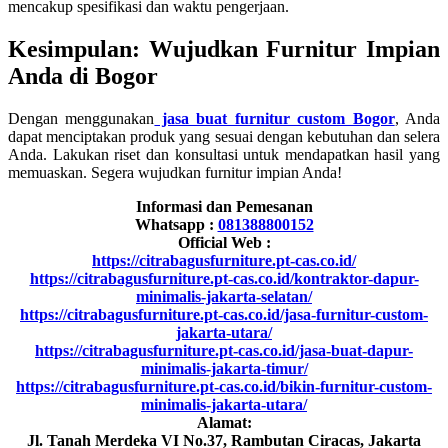
mencakup spesifikasi dan waktu pengerjaan.
Kesimpulan: Wujudkan Furnitur Impian
Anda di Bogor
Dengan menggunakan
jasa buat furnitur custom Bogor
, Anda
dapat menciptakan produk yang sesuai dengan kebutuhan dan selera
Anda. Lakukan riset dan konsultasi untuk mendapatkan hasil yang
memuaskan. Segera wujudkan furnitur impian Anda!
Informasi dan Pemesanan
Whatsapp :
081388800152
Official Web :
https://citrabagusfurniture.pt-cas.co.id/
https://citrabagusfurniture.pt-cas.co.id/kontraktor-dapur-
minimalis-jakarta-selatan/
https://citrabagusfurniture.pt-cas.co.id/jasa-furnitur-custom-
jakarta-utara/
https://citrabagusfurniture.pt-cas.co.id/jasa-buat-dapur-
minimalis-jakarta-timur/
https://citrabagusfurniture.pt-cas.co.id/bikin-furnitur-custom-
minimalis-jakarta-utara/
Alamat:
Jl. Tanah Merdeka VI No.37, Rambutan Ciracas, Jakarta