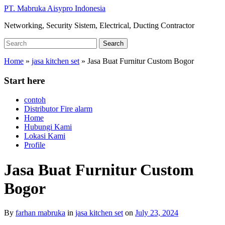
Skip
PT. Mabruka Aisypro Indonesia
to
Networking, Security Sistem, Electrical, Ducting Contractor
main
content
Search
Search
for:
Home
»
jasa kitchen set
»
Jasa Buat Furnitur Custom Bogor
Start here
contoh
Distributor Fire alarm
Home
Hubungi Kami
Lokasi Kami
Profile
Jasa Buat Furnitur Custom
Bogor
By
farhan mabruka
in
jasa kitchen set
on
July 23, 2024