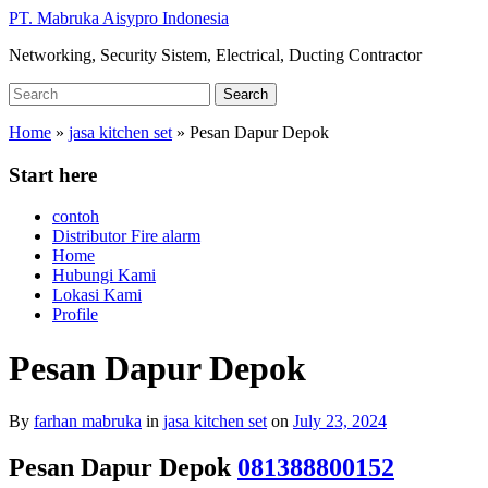
Skip
PT. Mabruka Aisypro Indonesia
to
Networking, Security Sistem, Electrical, Ducting Contractor
main
content
Search
Search
for:
Home
»
jasa kitchen set
»
Pesan Dapur Depok
Start here
contoh
Distributor Fire alarm
Home
Hubungi Kami
Lokasi Kami
Profile
Pesan Dapur Depok
By
farhan mabruka
in
jasa kitchen set
on
July 23, 2024
Pesan Dapur Depok
081388800152