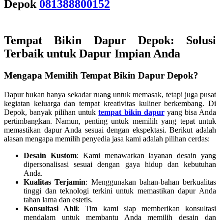
Depok
081388800152
Tempat Bikin Dapur Depok: Solusi
Terbaik untuk Dapur Impian Anda
Mengapa Memilih Tempat Bikin Dapur Depok?
Dapur bukan hanya sekadar ruang untuk memasak, tetapi juga pusat
kegiatan keluarga dan tempat kreativitas kuliner berkembang. Di
Depok, banyak pilihan untuk
tempat bikin dapur
yang bisa Anda
pertimbangkan. Namun, penting untuk memilih yang tepat untuk
memastikan dapur Anda sesuai dengan ekspektasi. Berikut adalah
alasan mengapa memilih penyedia jasa kami adalah pilihan cerdas:
Desain Kustom
: Kami menawarkan layanan desain yang
dipersonalisasi sesuai dengan gaya hidup dan kebutuhan
Anda.
Kualitas Terjamin
: Menggunakan bahan-bahan berkualitas
tinggi dan teknologi terkini untuk memastikan dapur Anda
tahan lama dan estetis.
Konsultasi Ahli
: Tim kami siap memberikan konsultasi
mendalam untuk membantu Anda memilih desain dan