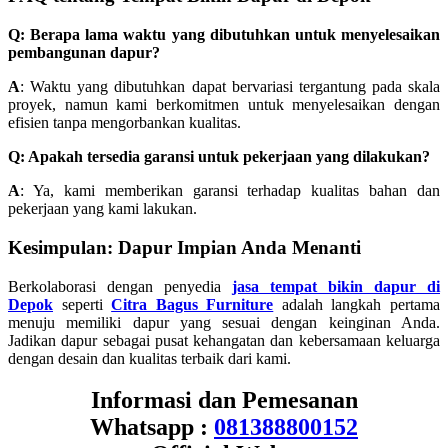
Q: Berapa lama waktu yang dibutuhkan untuk menyelesaikan
pembangunan dapur?
A
: Waktu yang dibutuhkan dapat bervariasi tergantung pada skala
proyek, namun kami berkomitmen untuk menyelesaikan dengan
efisien tanpa mengorbankan kualitas.
Q: Apakah tersedia garansi untuk pekerjaan yang dilakukan?
A
: Ya, kami memberikan garansi terhadap kualitas bahan dan
pekerjaan yang kami lakukan.
Kesimpulan: Dapur Impian Anda Menanti
Berkolaborasi dengan penyedia
jasa tempat bikin dapur di
Depok
seperti
Citra Bagus Furniture
adalah langkah pertama
menuju memiliki dapur yang sesuai dengan keinginan Anda.
Jadikan dapur sebagai pusat kehangatan dan kebersamaan keluarga
dengan desain dan kualitas terbaik dari kami.
Informasi dan Pemesanan
Whatsapp :
081388800152